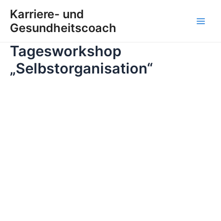
Zum
Karriere- und
Inhalt
Gesundheitscoach
Main
springen
Tagesworkshop
Men
„Selbstorganisation“